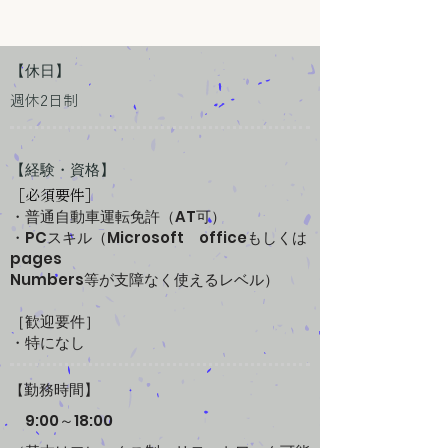
【休日】
週休2日制
【経験・資格】
［必須要件］
・普通自動車運転免許（AT可）
・PCスキル（Microsoft officeもしくは
pages
Numbers等が支障なく使えるレベル）
［歓迎要件］
・特になし
勤務時間】
​【
9:00～18:00